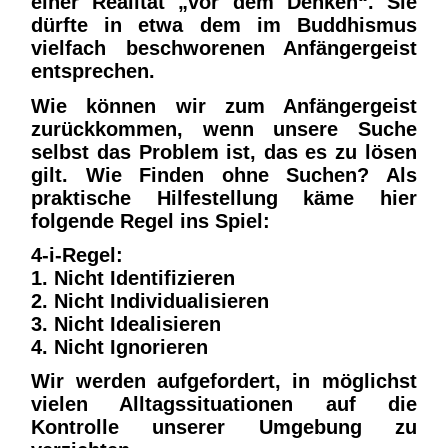
einer Realität „vor dem Denken“. Sie
dürfte in etwa dem im Buddhismus
vielfach beschworenen Anfängergeist
entsprechen.
Wie können wir zum Anfängergeist
zurückkommen, wenn unsere Suche
selbst das Problem ist, das es zu lösen
gilt. Wie Finden ohne Suchen? Als
praktische Hilfestellung käme hier
folgende Regel ins Spiel:
4-i-Regel:
1. Nicht
I
dentifizieren
2. Nicht
I
ndividualisieren
3. Nicht
I
dealisieren
4. Nicht
I
gnorieren
Wir werden aufgefordert, in möglichst
vielen Alltagssituationen auf die
Kontrolle unserer Umgebung zu